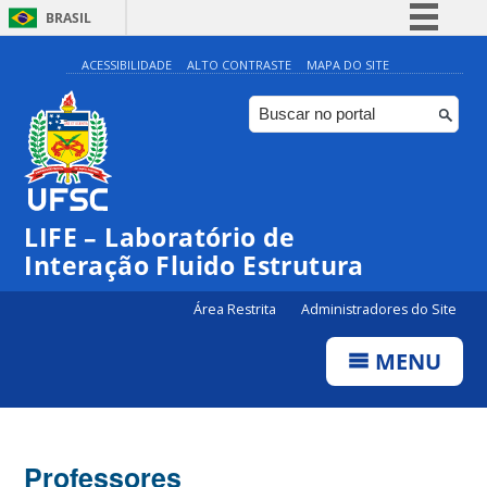
BRASIL
Simplifique!
ACESSIBILIDADE
ALTO CONTRASTE
MAPA DO SITE
Comunica BR
Participe
Acesso à informação
Legislação
LIFE – Laboratório de
Canais
Interação Fluido Estrutura
Área Restrita
Administradores do Site
MENU
Professores