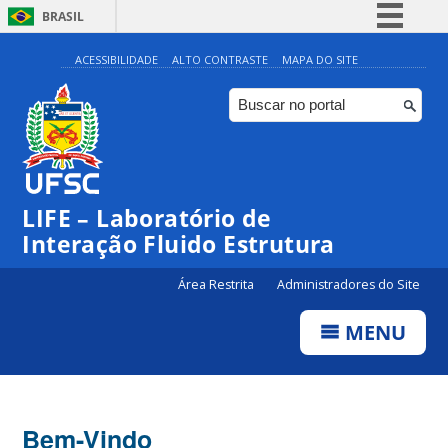
BRASIL
Simplifique!
ACESSIBILIDADE
ALTO CONTRASTE
MAPA DO SITE
Comunica BR
Participe
Acesso à informação
Legislação
LIFE – Laboratório de
Canais
Interação Fluido Estrutura
Área Restrita
Administradores do Site
MENU
Bem-Vindo